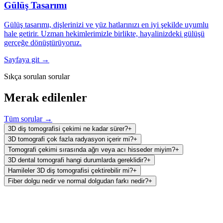
Gülüş Tasarımı
Gülüş tasarımı, dişlerinizi ve yüz hatlarınızı en iyi şekilde uyumlu
hale getirir. Uzman hekimlerimizle birlikte, hayalinizdeki gülüşü
gerçeğe dönüştürüyoruz.
Sayfaya git →
Sıkça sorulan sorular
Merak edilenler
Tüm sorular →
3D diş tomografisi çekimi ne kadar sürer?
+
3D tomografi çok fazla radyasyon içerir mi?
+
Tomografi çekimi sırasında ağrı veya acı hisseder miyim?
+
3D dental tomografi hangi durumlarda gereklidir?
+
Hamileler 3D diş tomografisi çektirebilir mi?
+
Fiber dolgu nedir ve normal dolgudan farkı nedir?
+
Ağız ve Diş Sağlığı Polikliniği