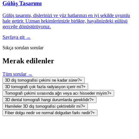
Gülüş Tasarımı
Gülüş tasarımı, dişlerinizi ve yüz hatlarınızı en iyi şekilde uyumlu
hale getirir. Uzman hekimlerimizle birlikte, hayalinizdeki gülüşü
gerçeğe dönüştürüyoruz.
Sayfaya git →
Sıkça sorulan sorular
Merak edilenler
Tüm sorular →
3D diş tomografisi çekimi ne kadar sürer?
+
3D tomografi çok fazla radyasyon içerir mi?
+
Tomografi çekimi sırasında ağrı veya acı hisseder miyim?
+
3D dental tomografi hangi durumlarda gereklidir?
+
Hamileler 3D diş tomografisi çektirebilir mi?
+
Fiber dolgu nedir ve normal dolgudan farkı nedir?
+
Ağız ve Diş Sağlığı Polikliniği