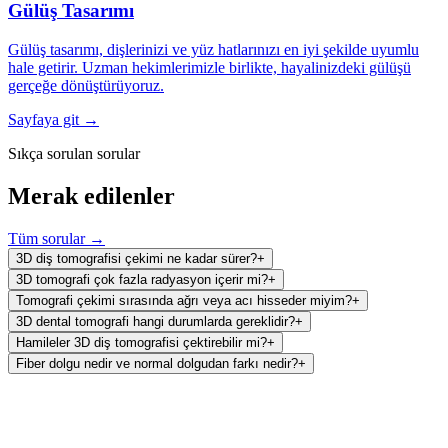
Gülüş Tasarımı
Gülüş tasarımı, dişlerinizi ve yüz hatlarınızı en iyi şekilde uyumlu
hale getirir. Uzman hekimlerimizle birlikte, hayalinizdeki gülüşü
gerçeğe dönüştürüyoruz.
Sayfaya git →
Sıkça sorulan sorular
Merak edilenler
Tüm sorular →
3D diş tomografisi çekimi ne kadar sürer?
+
3D tomografi çok fazla radyasyon içerir mi?
+
Tomografi çekimi sırasında ağrı veya acı hisseder miyim?
+
3D dental tomografi hangi durumlarda gereklidir?
+
Hamileler 3D diş tomografisi çektirebilir mi?
+
Fiber dolgu nedir ve normal dolgudan farkı nedir?
+
Ağız ve Diş Sağlığı Polikliniği