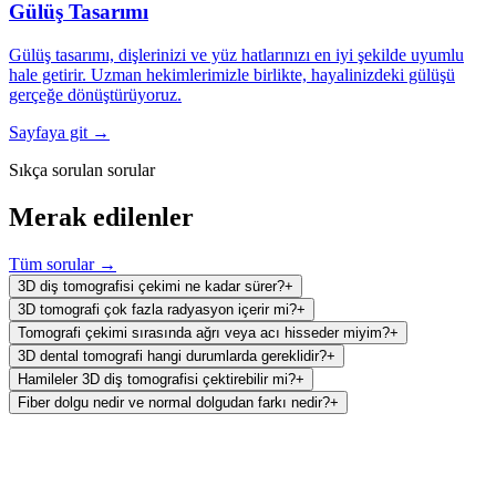
Gülüş Tasarımı
Gülüş tasarımı, dişlerinizi ve yüz hatlarınızı en iyi şekilde uyumlu
hale getirir. Uzman hekimlerimizle birlikte, hayalinizdeki gülüşü
gerçeğe dönüştürüyoruz.
Sayfaya git →
Sıkça sorulan sorular
Merak edilenler
Tüm sorular →
3D diş tomografisi çekimi ne kadar sürer?
+
3D tomografi çok fazla radyasyon içerir mi?
+
Tomografi çekimi sırasında ağrı veya acı hisseder miyim?
+
3D dental tomografi hangi durumlarda gereklidir?
+
Hamileler 3D diş tomografisi çektirebilir mi?
+
Fiber dolgu nedir ve normal dolgudan farkı nedir?
+
Ağız ve Diş Sağlığı Polikliniği