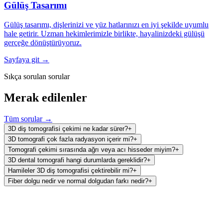
Gülüş Tasarımı
Gülüş tasarımı, dişlerinizi ve yüz hatlarınızı en iyi şekilde uyumlu
hale getirir. Uzman hekimlerimizle birlikte, hayalinizdeki gülüşü
gerçeğe dönüştürüyoruz.
Sayfaya git →
Sıkça sorulan sorular
Merak edilenler
Tüm sorular →
3D diş tomografisi çekimi ne kadar sürer?
+
3D tomografi çok fazla radyasyon içerir mi?
+
Tomografi çekimi sırasında ağrı veya acı hisseder miyim?
+
3D dental tomografi hangi durumlarda gereklidir?
+
Hamileler 3D diş tomografisi çektirebilir mi?
+
Fiber dolgu nedir ve normal dolgudan farkı nedir?
+
Ağız ve Diş Sağlığı Polikliniği