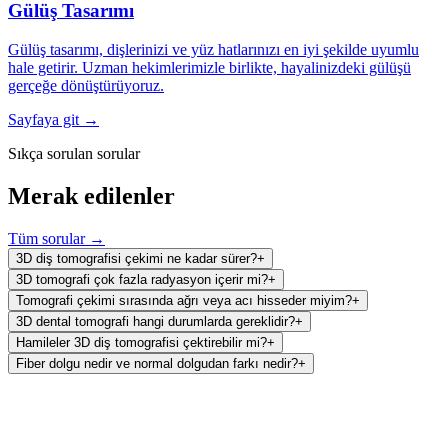
Gülüş Tasarımı
Gülüş tasarımı, dişlerinizi ve yüz hatlarınızı en iyi şekilde uyumlu
hale getirir. Uzman hekimlerimizle birlikte, hayalinizdeki gülüşü
gerçeğe dönüştürüyoruz.
Sayfaya git →
Sıkça sorulan sorular
Merak edilenler
Tüm sorular →
3D diş tomografisi çekimi ne kadar sürer?
+
3D tomografi çok fazla radyasyon içerir mi?
+
Tomografi çekimi sırasında ağrı veya acı hisseder miyim?
+
3D dental tomografi hangi durumlarda gereklidir?
+
Hamileler 3D diş tomografisi çektirebilir mi?
+
Fiber dolgu nedir ve normal dolgudan farkı nedir?
+
Ağız ve Diş Sağlığı Polikliniği